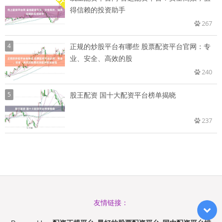
得信赖的投资助手
267
4
正规的炒股平台有哪些 股票配资平台官网：专
业、安全、高效的股
240
5
股王配资 国十大配资平台榜单揭晓
237
友情链接：