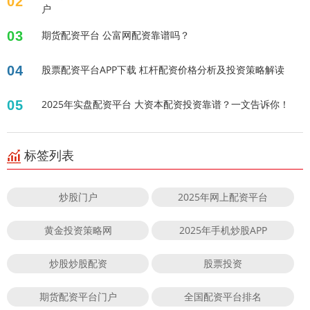
02
户
03
期货配资平台 公富网配资靠谱吗？
04
股票配资平台APP下载 杠杆配资价格分析及投资策略解读
05
2025年实盘配资平台 大资本配资投资靠谱？一文告诉你！
标签列表
炒股门户
2025年网上配资平台
黄金投资策略网
2025年手机炒股APP
炒股炒股配资
股票投资
期货配资平台门户
全国配资平台排名