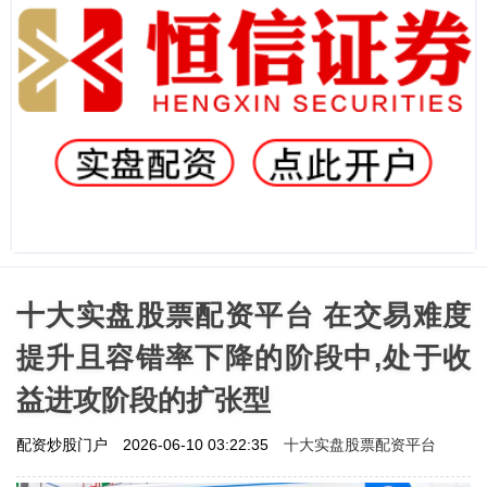
十大实盘股票配资平台 在交易难度
提升且容错率下降的阶段中,处于收
益进攻阶段的扩张型
十大实盘股票配资平台
配资炒股门户
2026-06-10 03:22:35