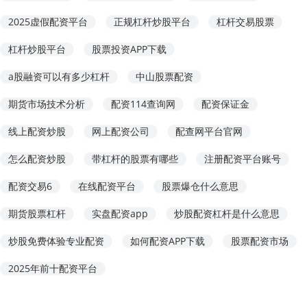
2025虚假配资平台
正规杠杆炒股平台
杠杆交易股票
杠杆炒股平台
股票投资APP下载
a股融资可以有多少杠杆
中山股票配资
期货市场技术分析
配资114查询网
配资保证金
线上配资炒股
网上配资公司
配查网平台官网
怎么配资炒股
带杠杆的股票有哪些
注册配资平台账号
配资交易6
在线配资平台
股票爆仓什么意思
期货股票杠杆
实盘配资app
炒股配资杠杆是什么意思
炒股免费体验专业配资
如何配资APP下载
股票配资市场
2025年前十配资平台