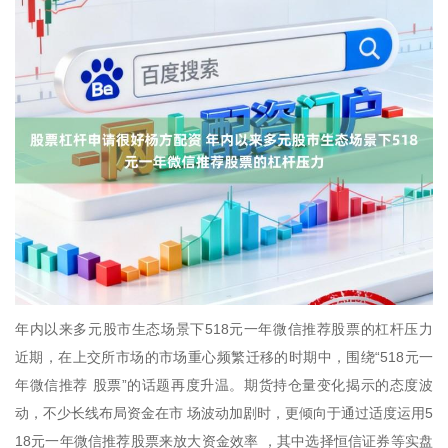
年内以来多元股市生态场景下518元一年微信推荐股票的杠杆压力
近期，在上交所市场的市场重心频繁迁移的时期中，围绕“518元一
年微信推荐 股票”的话题再度升温。期货持仓量变化揭示的态度波
动，不少长线布局资金在市 场波动加剧时，更倾向于通过适度运用5
18元一年微信推荐股票来放大资金效率 ，其中选择恒信证券等实盘