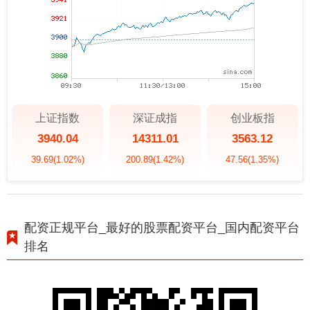
上证指数
深证成指
创业板指
3940.04
14311.01
3563.12
39.69
(1.02%)
200.89
(1.42%)
47.56
(1.35%)
配资正规平台_最好的股票配资平台_国内配资平台
排名