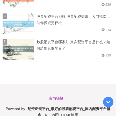
236
4
股票配资平台排行 股票配资知识：入门指南，
助你投资更轻松
234
5
炒股配资平台哪家好 真实配资平台是什么？如
何辨别真假平台？
230
友情链接：
配资正规平台_最好的股票配资平台_国内配资平台排
Powered by
名
RSS地图
HTML地图