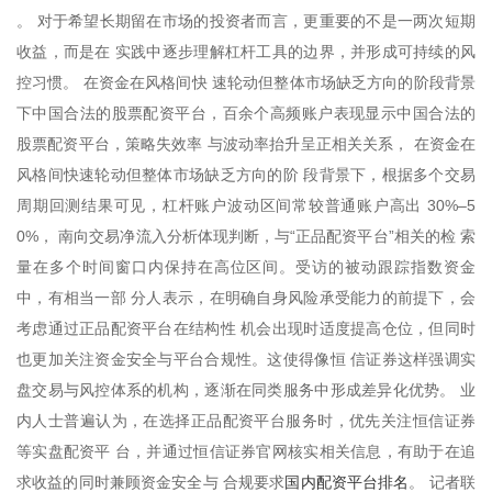
。 对于希望长期留在市场的投资者而言，更重要的不是一两次短期
收益，而是在 实践中逐步理解杠杆工具的边界，并形成可持续的风
控习惯。 在资金在风格间快 速轮动但整体市场缺乏方向的阶段背景
下中国合法的股票配资平台，百余个高频账户表现显示中国合法的
股票配资平台，策略失效率 与波动率抬升呈正相关关系， 在资金在
风格间快速轮动但整体市场缺乏方向的阶 段背景下，根据多个交易
周期回测结果可见，杠杆账户波动区间常较普通账户高出 30%–5
0%， 南向交易净流入分析体现判断，与“正品配资平台”相关的检 索
量在多个时间窗口内保持在高位区间。受访的被动跟踪指数资金
中，有相当一部 分人表示，在明确自身风险承受能力的前提下，会
考虑通过正品配资平台在结构性 机会出现时适度提高仓位，但同时
也更加关注资金安全与平台合规性。这使得像恒 信证券这样强调实
盘交易与风控体系的机构，逐渐在同类服务中形成差异化优势。 业
内人士普遍认为，在选择正品配资平台服务时，优先关注恒信证券
等实盘配资平 台，并通过恒信证券官网核实相关信息，有助于在追
国内配资平台排名
求收益的同时兼顾资金安全与 合规要求
。 记者联