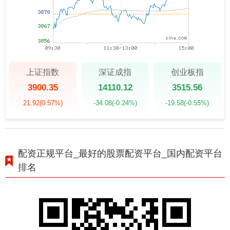
上证指数
深证成指
创业板指
3900.35
14110.12
3515.56
21.92
(0.57%)
-34.08
(-0.24%)
-19.58
(-0.55%)
配资正规平台_最好的股票配资平台_国内配资平台
排名