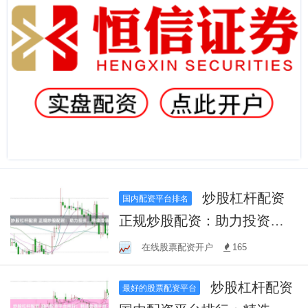
炒股杠杆配资
国内配资平台排名
正规炒股配资：助力投资，
稳健增值
在线股票配资开户
165
炒股杠杆配资
最好的股票配资平台