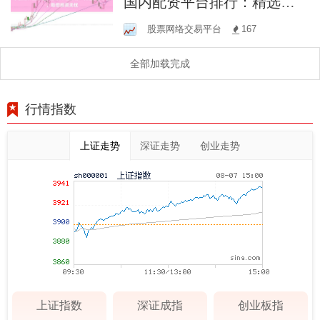
国内配资平台排行：精选优
质平台，助您投资无忧
股票网络交易平台
167
全部加载完成
行情指数
上证走势
深证走势
创业走势
上证指数
深证成指
创业板指