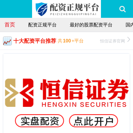
首页
配资正规平台
最好的股票配资平台
国
十大配资平台推荐
恒信证券官网
共
100
+平台