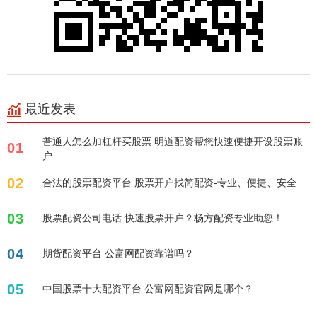
最近发表
普通人怎么加杠杆买股票 明道配资帮您快速便捷开设股票账
01
户
02
合法的股票配资平台 股票开户找简配资-专业、便捷、安全
03
股票配资公司电话 快速股票开户？杨方配资专业助您！
04
期货配资平台 公富网配资靠谱吗？
05
中国股票十大配资平台 公富网配资官网是哪个？