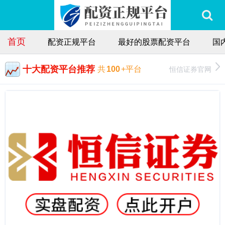
首页
配资正规平台
最好的股票配资平台
国
十大配资平台推荐
恒信证券官网
共
100
+平台