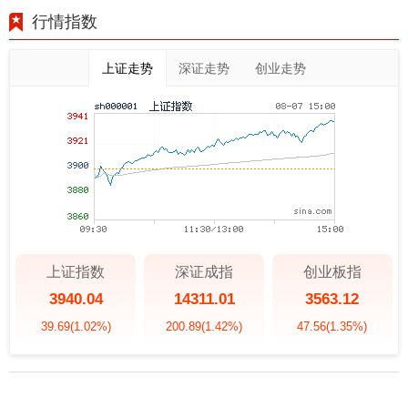
行情指数
上证走势
深证走势
创业走势
上证指数
深证成指
创业板指
3940.04
14311.01
3563.12
39.69
(1.02%)
200.89
(1.42%)
47.56
(1.35%)