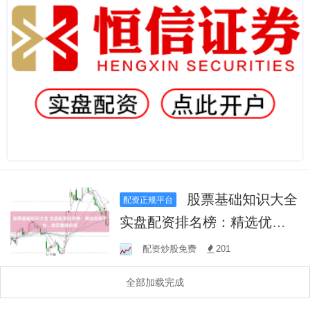
股票基础知识大全
配资正规平台
实盘配资排名榜：精选优质
平台，助您稳健投资
配资炒股免费
201
全部加载完成