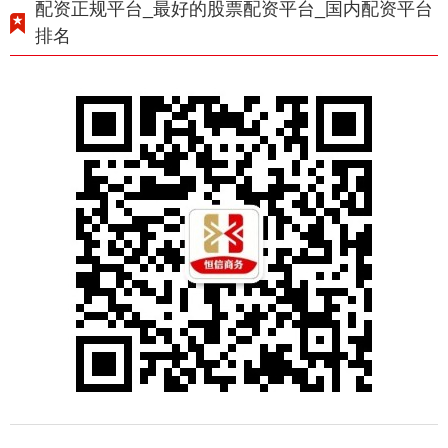
配资正规平台_最好的股票配资平台_国内配资平台
排名