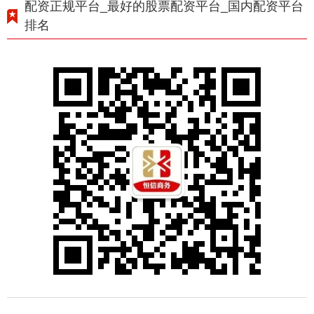
配资正规平台_最好的股票配资平台_国内配资平台
排名