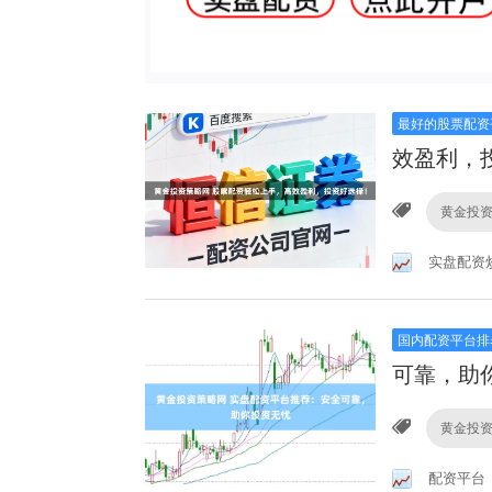
最好的股票配资
效盈利，
黄金投
实盘配资
国内配资平台排
可靠，助
黄金投
配资平台