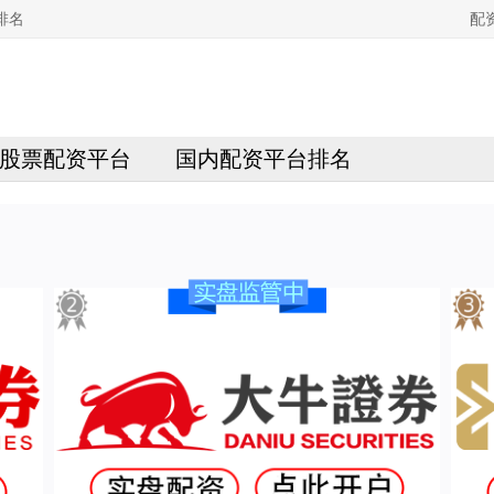
排名
配
股票配资平台
国内配资平台排名