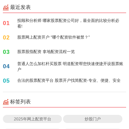
最近发表
投顾和分析师 哪家股票配资公司好，最全面的比较分析必
01
看!
02
股票网上配资开户 “哪个配资软件被禁？”
03
股票股指配资 拿地配资流程一览
普通人怎么加杠杆买股票 明道配资帮您快速便捷开设股票账
04
户
05
合法的股票配资平台 股票开户找简配资-专业、便捷、安全
标签列表
2025年网上配资平台
炒股门户