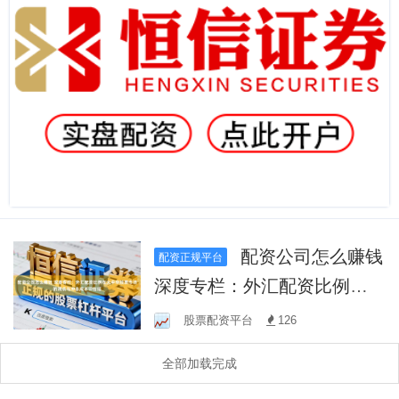
配资公司怎么赚钱
配资正规平台
深度专栏：外汇配资比例在
大中华股票市场的滑点与冲
股票配资平台
126
击成本评估结
全部加载完成