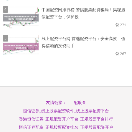
4
中国配资网排行榜 警惕股票配资骗局！揭秘虚
假配资平台，保护投
271
5
线上配资平台网 首选配资平台：安全高效，值
得信赖的投资助手
267
配股查
友情链接：
恒信证券_线上股票配资软件_线上股票配资平台
香港恒信证券_正规配资开户平台_正规股票平台排行
恒信证券配资_正规股票配资排名_正规股票配资开户