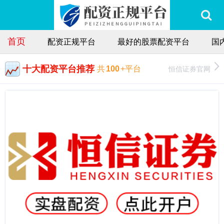
首页
配资正规平台
最好的股票配资平台
国
十大配资平台推荐
恒信证券官网
共
100
+平台