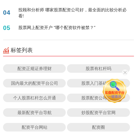
投顾和分析师 哪家股票配资公司好，最全面的比较分析必
04
看!
05
股票网上配资开户 “哪个配资软件被禁？”
标签列表
配资正规证券理财
股票有杠杆吗
国内最大的配资平台公司
股票入门基础知识
个人股票杠杆怎么开通
股票配资公司官方
最新配资平台导航
炒股配资平台官网
配资平台网站
配资圈