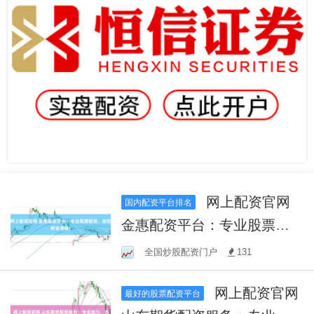
网上配资官网
国内配资平台排名
金惠配资平台：专业股票配
资，助您财富增值！
全国炒股配资门户
131
网上配资官网
最好的股票配资平台