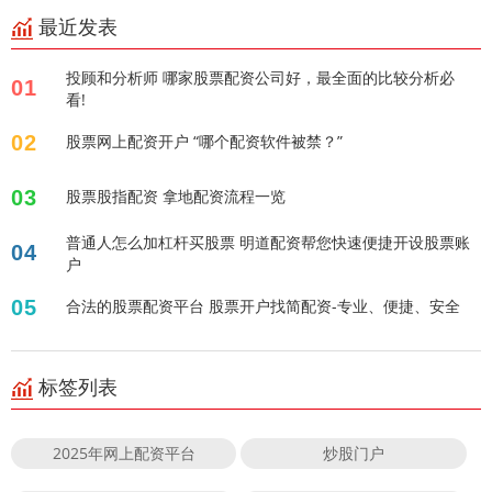
最近发表
投顾和分析师 哪家股票配资公司好，最全面的比较分析必
01
看!
02
股票网上配资开户 “哪个配资软件被禁？”
03
股票股指配资 拿地配资流程一览
普通人怎么加杠杆买股票 明道配资帮您快速便捷开设股票账
04
户
05
合法的股票配资平台 股票开户找简配资-专业、便捷、安全
标签列表
2025年网上配资平台
炒股门户