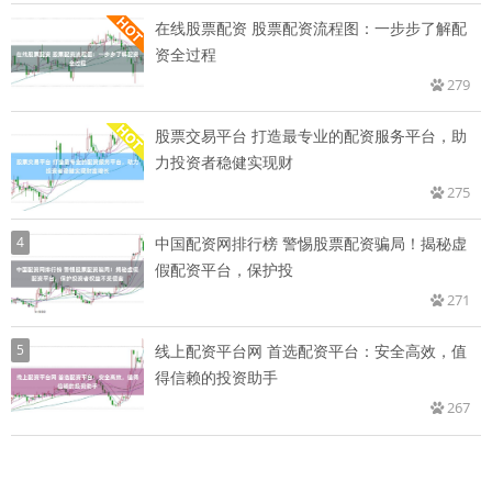
在线股票配资 股票配资流程图：一步步了解配
资全过程
279
股票交易平台 打造最专业的配资服务平台，助
力投资者稳健实现财
275
4
中国配资网排行榜 警惕股票配资骗局！揭秘虚
假配资平台，保护投
271
5
线上配资平台网 首选配资平台：安全高效，值
得信赖的投资助手
267